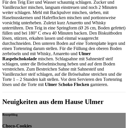
Für den Teig Eier und Wasser schaumig schlagen. Zucker und
Vanillezucker mischen, langsam einstreuen und noch 2 Minuten
weiter schlagen. Mehl mit Backpulver mischen, sieben, mit
Haselnusskernen und Haferflocken mischen und portionsweise
vorsichtig unterheben. Zuletzt kurz Amaretto und Whisky
unterrühren. Den Teig in eine Springform (Ø 26 cm, Boden gefettet)
füllen und bei 180° C etwa 40 Minuten backen. Den Biskuitboden
lösen, stürzen, erkalten lassen und einmal waagerecht
durchschneiden. Den unteren Boden auf eine Tortenplatte legen und
einen Tortenring darum stellen. Für die Füllung den oberen Boden
zerbröseln und mit Whisky, Amaretto und
Ulmer
Raspelschokolade
mischen. Schlagsahne mit Sahnesteif steif
schlagen, unter die Bröselmischung heben und auf dem Boden
verstreichen. Zum Bestreichen Sahne mit Sahnesteif und
Vanillezucker steif schlagen, auf die Bröselsahne streichen und die
Torte 1 – 2 Stunden kalt stellen. Vor dem Servieren den Tortenring
lösen und die Torte mit
Ulmer Schoko Flocken
garnieren.
Neuigkeiten aus dem Hause Ulmer
Rezeptblog
Choco-Cookies