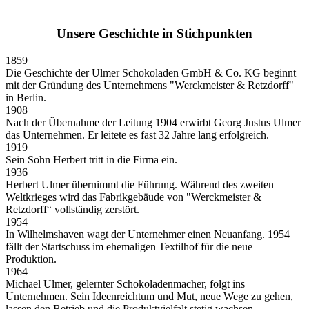
Unsere Geschichte in Stichpunkten
1859
Die Geschichte der Ulmer Schokoladen GmbH & Co. KG beginnt
mit der Gründung des Unternehmens "Werckmeister & Retzdorff"
in Berlin.
1908
Nach der Übernahme der Leitung 1904 erwirbt Georg Justus Ulmer
das Unternehmen. Er leitete es fast 32 Jahre lang erfolgreich.
1919
Sein Sohn Herbert tritt in die Firma ein.
1936
Herbert Ulmer übernimmt die Führung. Während des zweiten
Weltkrieges wird das Fabrikgebäude von "Werckmeister &
Retzdorff“ vollständig zerstört.
1954
In Wilhelmshaven wagt der Unternehmer einen Neuanfang. 1954
fällt der Startschuss im ehemaligen Textilhof für die neue
Produktion.
1964
Michael Ulmer, gelernter Schokoladenmacher, folgt ins
Unternehmen. Sein Ideenreichtum und Mut, neue Wege zu gehen,
lassen den Betrieb und die Produktvielfalt stetig wachsen.